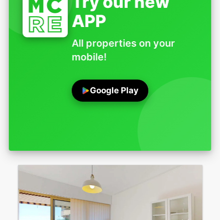
Try our new
APP
All properties on your
mobile!
Google Play