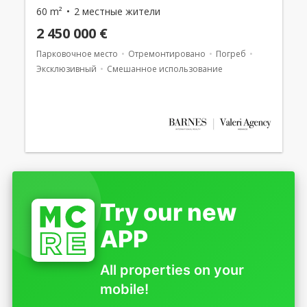
60 m²
2 местные жители
2 450 000 €
Парковочное место
Отремонтировано
Погреб
Эксклюзивный
Смешанное использование
Try our new
APP
All properties on your
mobile!