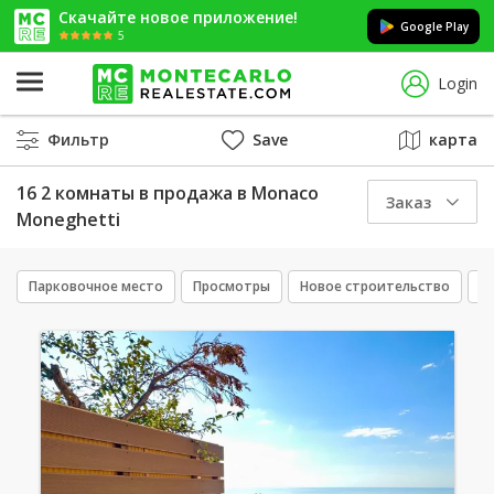
Скачайте новое приложение!
Google Play
5
Login
Фильтр
Save
карта
16 2 комнаты в продажа в Monaco
Заказ
Moneghetti
Парковочное место
Просмотры
Новое строительство
Э