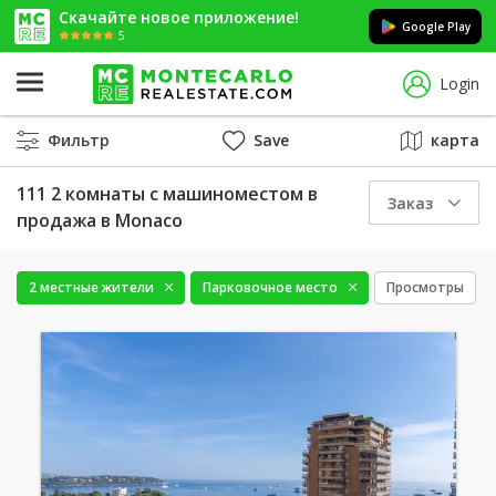
Скачайте новое приложение!
Google Play
5
Login
Фильтр
Save
карта
111 2 комнаты с машиноместом в
Заказ
продажа в Monaco
2 местные жители
Парковочное место
Просмотры