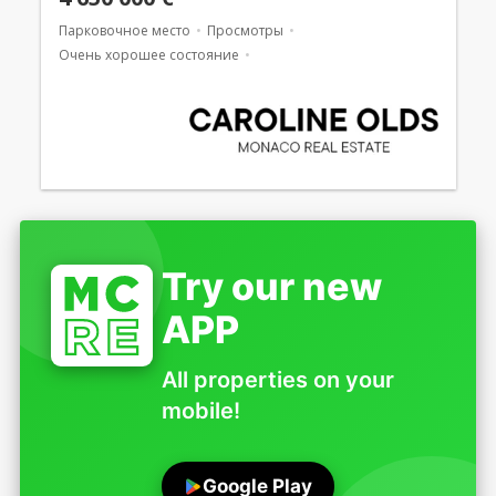
Парковочное место
Просмотры
Очень хорошее состояние
Смешанное использование
Try our new
APP
All properties on your
mobile!
Google Play