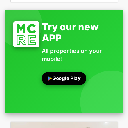
Try our new
APP
All properties on your
mobile!
Google Play