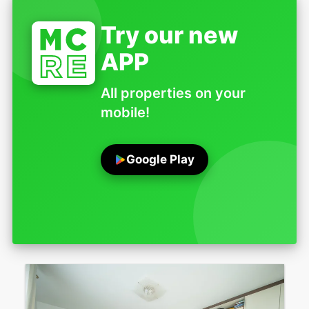
Try our new
APP
All properties on your
mobile!
Google Play