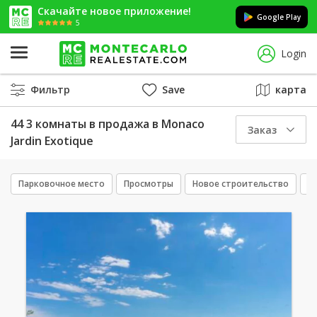
Скачайте новое приложение!
Google Play
5
Login
Фильтр
Save
карта
44 3 комнаты в продажа в Monaco
Заказ
Jardin Exotique
Парковочное место
Просмотры
Новое строительство
П