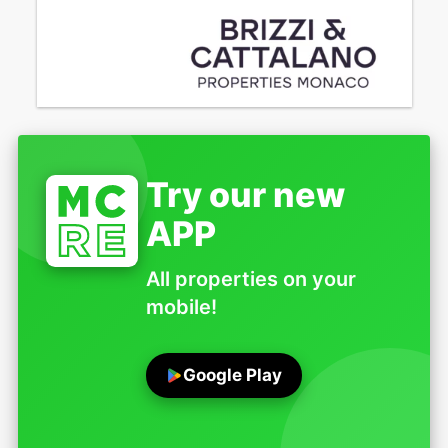
Try our new
APP
All properties on your
mobile!
Google Play