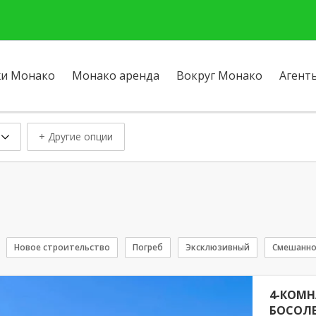
и Монако
Монако аренда
Вокруг Монако
Агент
+ Другие опции
Новое строительство
Погреб
Эксклюзивный
Смешанно
4-КОМН
БОСОЛ