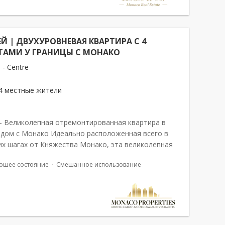
Й | ДВУХУРОВНЕВАЯ КВАРТИРА С 4
АМИ У ГРАНИЦЫ С МОНАКО
 - Centre
4 местные жители
– Великолепная отремонтированная квартира в
ядом с Монако Идеально расположенная всего в
их шагах от Княжества Монако, эта великолепная
ю отремонтированная квартира предлагает
ошее состояние
Смешанное использование
ную, комфортную и светлую...