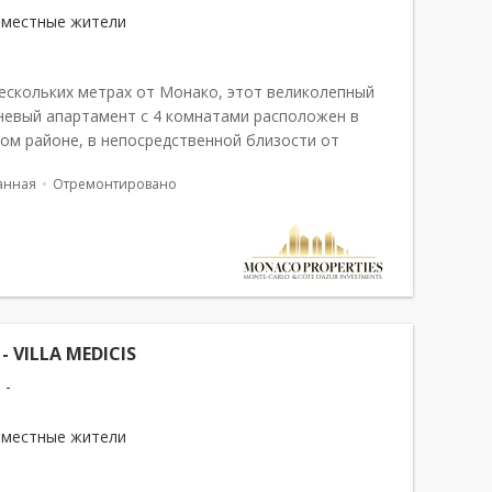
 местные жители
нескольких метрах от Монако, этот великолепный
невый апартамент с 4 комнатами расположен в
ом районе, в непосредственной близости от
Казино и всех необходимых магазинов. Полностью
анная
Отремонтировано
ированная и продаваемая с м...
 - VILLA MEDICIS
 -
 местные жители