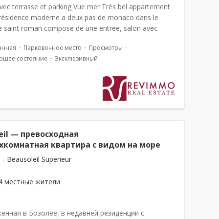
avec terrasse et parking Vue mer Très bel appartement
résidence moderne a deux pas de monaco dans le
de saint roman compose de une entree, salon avec
éricaine, une chambre en faç...
анная
Парковочное место
Просмотры
ошее состояние
Эксклюзивный
eil — превосходная
хкомнатная квартира с видом на море
 - Beausoleil Superieur
4 местные жители
енная в Бозолее, в недавней резиденции с