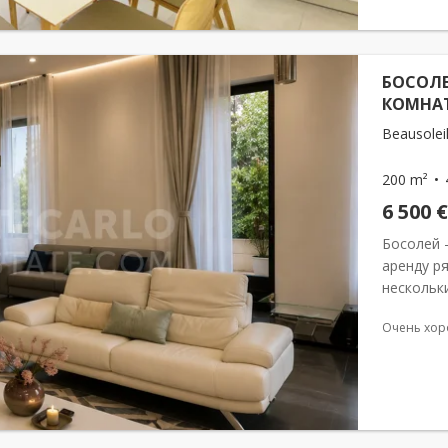
БОСОЛЕ
КОМНАТ
Beausoleil
200 m²
6 500 €
Босолей 
аренду р
нескольк
полность
Очень хор
современ