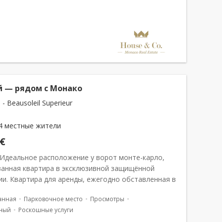
й — рядом с Монако
 - Beausoleil Superieur
4 местные жители
 €
 Идеальное расположение у ворот монте-карло,
анная квартира в эксклюзивной защищённой
ии. Квартира для аренды, ежегодно обставленная в
ственной близости от Монако, расположенная в
анная
Парковочное место
Просмотры
ном доме с приятным видом...
ный
Роскошные услуги