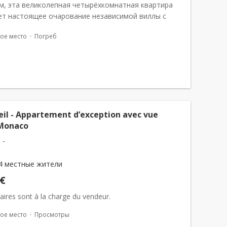
м, эта великолепная четырёхкомнатная квартира
ет настоящее очарование независимой виллы с
пным видом на море, большой террасой и частным
ое место
Погреб
жилой площадью 96 м²,...
eil - Appartement d’exception avec vue
Monaco
 -
4 местные жители
 €
aires sont à la charge du vendeur.
ое место
Просмотры