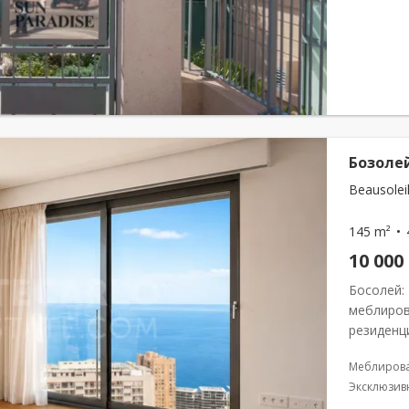
Бозоле
Beausoleil
145 m²
10 000
Босолей:
меблиров
резиденц
непосред
Меблиров
современ
Эксклюзив