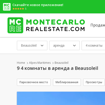
Скачайте новое приложение!
5
Продаж
Beausoleil
аренда
4 комнаты
Home
Alpes-Maritimes
Beausoleil
9 4 комнаты в аренда a Beausoleil
Парковочное место
Меблированная
Просмотры