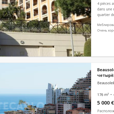
4 pièces 
dans une 
quartier 
cuisine am
Меблиров
Очень хор
Beausol
четырё
Beausoleil
176 m²
5 000 €
Располож