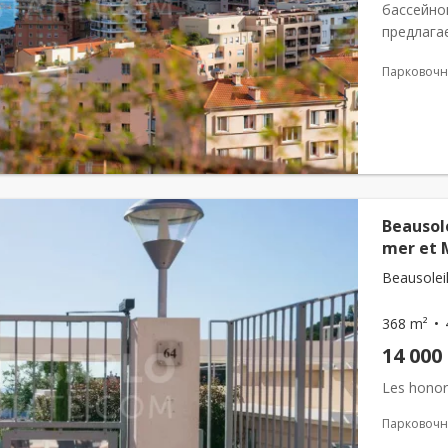
бассейно
предлага
великоле
Парковочн
садом. С 
Beausol
mer et 
Beausoleil
368 m²
14 000
Les honor
Парковочн