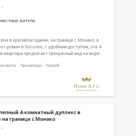
 -
 местные жители
ена в красивом здании, на границе с Монако, в
ент-роман в Босолее, с удобным доступом, эта 4-
я квартира предлагает прекрасный вид на море.
 состоит из прихожей, гостиной с американской
ое место
Просмотры
Погреб
рех спален и лоджии....
лепный 4-комнатный дуплекс в
 на границе с Монако
 -