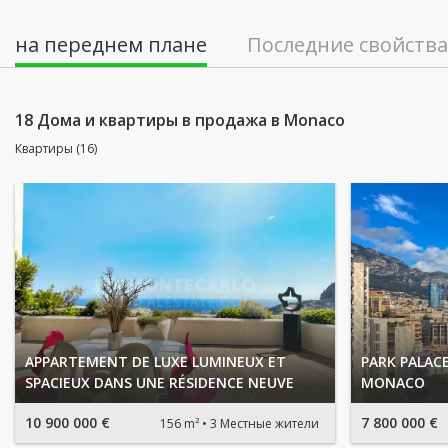
на переднем плане
Последние свойства
18 Дома и квартиры в продажа в Monaco
Квартиры (16)
APPARTEMENT DE LUXE LUMINEUX ET
PARK PALACE
SPACIEUX DANS UNE RÉSIDENCE NEUVE
MONACO
10 900 000 €
7 800 000 €
156 m²
3 Местные жители