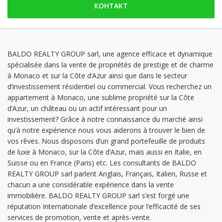
КОНТАКТ
вторник: 09:30 - 18:30
среда: 09:30 - 18:30
четверг: 09:30 - 18:30
пятница: 09:30 - 18:30
BALDO REALTY GROUP sarl, une agence efficace et dynamique
spécialisée dans la vente de propriétés de prestige et de charme
суббота: Заблокированы
à Monaco et sur la Côte d’Azur ainsi que dans le secteur
воскресенье: Заблокированы
d’investissement résidentiel ou commercial. Vous recherchez un
appartement à Monaco, une sublime propriété sur la Côte
d’Azur, un château ou un actif intéressant pour un
investissement? Grâce à notre connaissance du marché ainsi
qu’à notre expérience nous vous aiderons à trouver le bien de
vos rêves. Nous disposons d’un grand portefeuille de produits
de luxe à Monaco, sur la Côte d’Azur, mais aussi en Italie, en
Suisse ou en France (Paris) etc. Les consultants de BALDO
REALTY GROUP sarl parlent Anglais, Français, Italien, Russe et
chacun a une considérable expérience dans la vente
immobilière. BALDO REALTY GROUP sarl s’est forgé une
réputation Internationale d’excellence pour l’efficacité de ses
services de promotion, vente et après-vente.