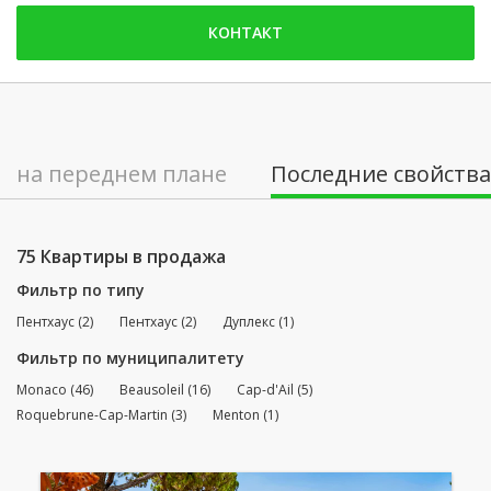
воскресенье: Заблокированы
КОНТАКТ
понедельник: 09:00 - 18:00
вторник: 09:00 - 18:00
среда: 09:00 - 18:00
четверг: 09:00 - 18:00
на переднем плане
Последние свойства
пятница: 09:00 - 18:00
суббота: Заблокированы
75 Квартиры в продажа
Фильтр по типу
Пентхаус (2)
Пентхаус (2)
Дуплекс (1)
Фильтр по муниципалитету
Monaco (46)
Beausoleil (16)
Cap-d'Ail (5)
Roquebrune-Cap-Martin (3)
Menton (1)