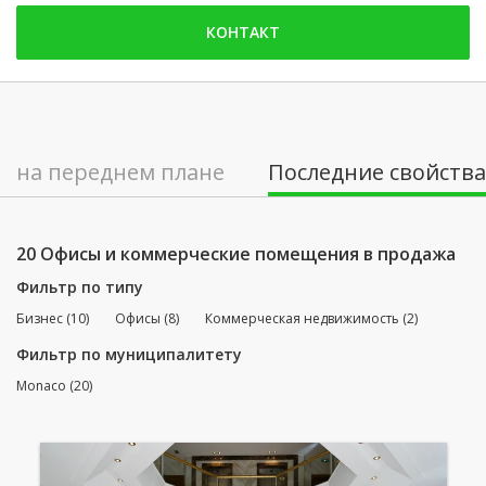
четверг: 09:00 - 18:00
КОНТАКТ
пятница: 09:00 - 18:00
суббота: Заблокированы
воскресенье: Заблокированы
понедельник: 09:00 - 18:00
на переднем плане
Последние свойства
вторник: 09:00 - 18:00
среда: 09:00 - 18:00
20 Офисы и коммерческие помещения в продажа
Фильтр по типу
Бизнес (10)
Офисы (8)
Коммерческая недвижимость (2)
Фильтр по муниципалитету
Monaco (20)