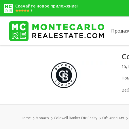
Скачайте новое приложение!
5
Продаж
Co
15,
Ном
Веб
Home
Monaco
Coldwell Banker Etic Realty
Объявления