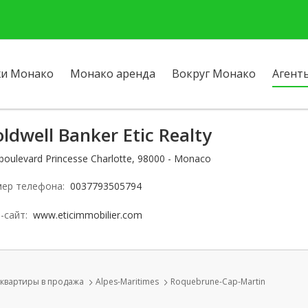
и Монако
Монако аренда
Вокруг Монако
Агент
ldwell Banker Etic Realty
 boulevard Princesse Charlotte, 98000 - Monaco
ер телефона:
0037793505794
-сайт:
www.eticimmobilier.com
квартиры в продажа
Alpes-Maritimes
Roquebrune-Cap-Martin