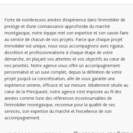
понедельник: 09:00 - 12:30 | 13:30 - 18:00
вторник: 09:00 - 12:30 | 13:30 - 18:00
среда: 09:00 - 12:30 | 13:30 - 18:00
Forte de nombreuses années d’expérience dans l’immobilier de
prestige et d’une connaissance approfondie du marché
четверг: 09:00 - 12:30 | 13:30 - 18:00
monégasque, notre équipe met son expertise et son savoir-faire
пятница: 09:00 - 12:30 | 13:30 - 17:00
au service de chacun de vos projets. Parce que chaque projet
immobilier est unique, nous vous accompagnons avec rigueur,
discrétion et professionnalisme à chaque étape de votre
démarche, en plaçant vos attentes et vos objectifs au cœur de
nos priorités. Notre agence vous offre un accompagnement
personnalisé et un suivi complet, depuis la définition de votre
projet jusqu’à sa concrétisation, afin de vous garantir une
expérience sereine, efficace et sur mesure. Idéalement située au
cœur de la Principauté, notre agence s’est imposée au fil des
années comme l’une des références incontournables de
l’immobilier monégasque, reconnue pour la qualité de ses
services, son expertise du marché et l’excellence de son
accompagnement.