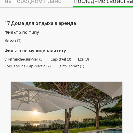
на переднем плане
Последние свойства
17 Домa для отдыха в аренда
Фильтр по типу
Дома (17)
Фильтр по муниципалитету
Villefranche-sur-Mer (5)
Cap-d'Ail (3)
Èze (3)
Roquebrune-Cap-Martin (2)
Saint-Tropez (1)