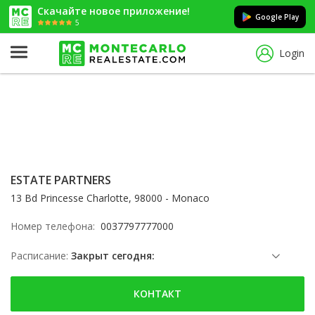
Скачайте новое приложение!
Google Play
5
Login
ESTATE PARTNERS
13 Bd Princesse Charlotte, 98000 - Monaco
Номер телефона:
0037797777000
Расписание:
Закрыт сегодня:
суббота: Заблокированы
КОНТАКТ
воскресенье: Заблокированы