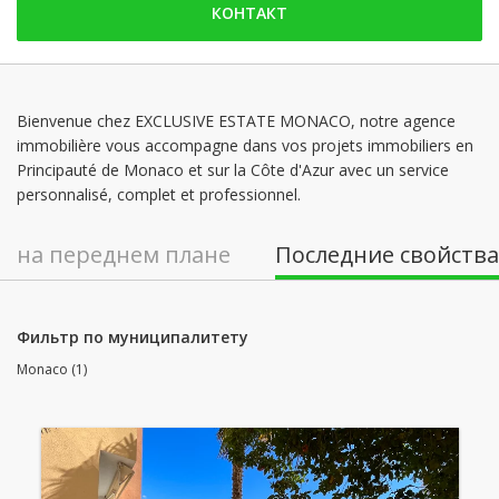
КОНТАКТ
воскресенье: Заблокированы
понедельник: 09:00 - 12:00 | 14:00 - 18:00
вторник: 09:00 - 12:00 | 14:00 - 18:00
среда: 09:00 - 12:00 | 14:00 - 18:00
Bienvenue chez EXCLUSIVE ESTATE MONACO, notre agence
immobilière vous accompagne dans vos projets immobiliers en
четверг: 09:00 - 12:00 | 14:00 - 18:00
Principauté de Monaco et sur la Côte d'Azur avec un service
пятница: 09:00 - 12:00 | 14:00 - 18:00
personnalisé, complet et professionnel.
на переднем плане
Последние свойства
Фильтр по муниципалитету
Monaco (1)