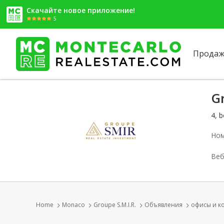
Скачайте новое приложение!
5
Продаж
Gr
4, 
Ном
Веб
Home
Monaco
Groupe S.M.I.R.
Объявления
офисы и к