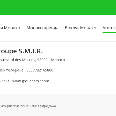
и Монако
Монако аренда
Вокруг Монако
Агент
oupe S.M.I.R.
boulevard des Moulins, 98000 - Monaco
ер телефона:
0037792165800
-сайт:
www.groupesmir.com
оммерческие помещения в продажа