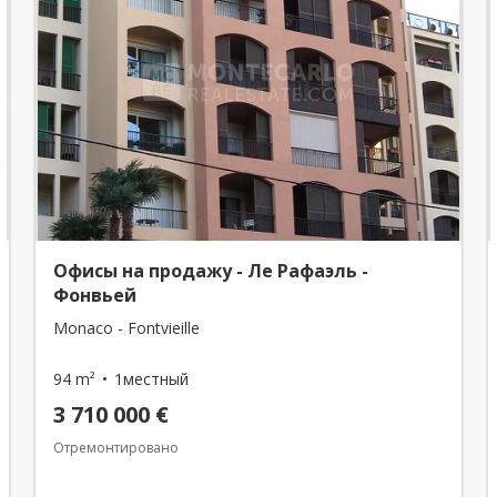
Офисы на продажу - Ле Рафаэль -
Фонвьей
Monaco - Fontvieille
94 m²
1местный
3 710 000 €
Отремонтировано