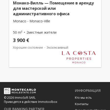
Монако-Вилль — Помещение в аренду
для мастерской или
административного офиса
Monaco - Monaco-Ville
50 m²
2местные жители
3 900 €
Хорошее состояние
Эксклюзивный
ИНФОРМАЦИЯ
Кто мы есть
© 2026 ImmoSoft SARL
Приводятся в действие Immotoolbox
Контакты
OUR BANKING PARTNER