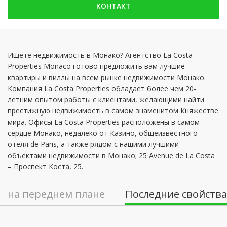
пятница: 09:00 - 12:30 | 14:00 - 18:30
КОНТАКТ
суббота: Заблокированы
воскресенье: Заблокированы
понедельник: 09:00 - 12:30 | 14:00 - 18:30
Ищете недвижимость в Монако? Агентство La Costa
вторник: 09:00 - 12:30 | 14:00 - 18:30
Properties Monaco готово предложить вам лучшие
квартиры и виллы на всем рынке недвижимости Монако.
среда: 09:00 - 12:30 | 14:00 - 18:30
Компания La Costa Properties обладает более чем 20-
четверг: 09:00 - 12:30 | 14:00 - 18:30
летним опытом работы с клиентами, желающими найти
престижную недвижимость в самом знаменитом Княжестве
мира. Офисы La Costa Properties расположены в самом
сердце Монако, недалеко от Казино, общеизвестного
отеля de Paris, а также рядом с нашими лучшими
объектами недвижимости в Монако; 25 Avenue de La Costa
– Проспект Коста, 25.
на переднем плане
Последние свойства