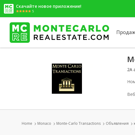
Скачайте новое приложение!
5
Продаж
M
2A 
Ном
Веб
Home
Monaco
Monte-Carlo Transactions
Объявления