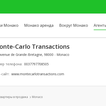
и Монако
Монако аренда
Вокруг Монако
Агент
onte-Carlo Transactions
avenue de Grande-Bretagne, 98000 - Monaco
ер телефона:
0037797708505
-сайт:
www.montecarlotransactions.com
квартиры в продажа
Monaco