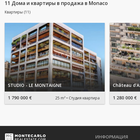
11 Дома и квартиры в продажа в Monaco
Квартиры (11)
STUDIO - LE MONTAIGNE
Château d'A
1 790 000 €
1 280 000 €
25 m²
Студия квартира
ИНФОРМАЦИЯ