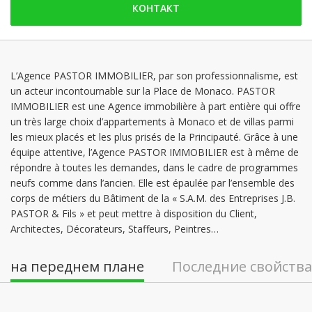
КОНТАКТ
воскресенье: Заблокированы
понедельник: 09:00 - 18:30
вторник: 09:00 - 18:30
среда: 09:00 - 18:30
L’Agence PASTOR IMMOBILIER, par son professionnalisme, est
un acteur incontournable sur la Place de Monaco. PASTOR
четверг: 09:00 - 18:30
IMMOBILIER est une Agence immobilière à part entière qui offre
пятница: 09:00 - 18:30
un très large choix d’appartements à Monaco et de villas parmi
les mieux placés et les plus prisés de la Principauté. Grâce à une
équipe attentive, l’Agence PASTOR IMMOBILIER est à même de
répondre à toutes les demandes, dans le cadre de programmes
neufs comme dans l’ancien. Elle est épaulée par l’ensemble des
corps de métiers du Bâtiment de la « S.A.M. des Entreprises J.B.
PASTOR & Fils » et peut mettre à disposition du Client,
Architectes, Décorateurs, Staffeurs, Peintres…
на переднем плане
Последние свойства