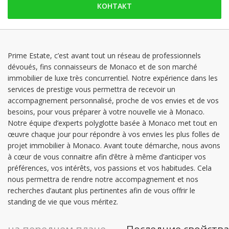
КОНТАКТ
понедельник: 09:00 - 18:00
вторник: 09:00 - 18:00
среда: 09:00 - 18:00
четверг: 09:00 - 18:00
Prime Estate, c’est avant tout un réseau de professionnels
dévoués, fins connaisseurs de Monaco et de son marché
пятница: 09:00 - 18:00
immobilier de luxe très concurrentiel. Notre expérience dans les
суббота: Заблокированы
services de prestige vous permettra de recevoir un
accompagnement personnalisé, proche de vos envies et de vos
besoins, pour vous préparer à votre nouvelle vie à Monaco.
Notre équipe d’experts polyglotte basée à Monaco met tout en
œuvre chaque jour pour répondre à vos envies les plus folles de
projet immobilier à Monaco. Avant toute démarche, nous avons
à cœur de vous connaitre afin d’être à même d’anticiper vos
préférences, vos intérêts, vos passions et vos habitudes. Cela
nous permettra de rendre notre accompagnement et nos
recherches d’autant plus pertinentes afin de vous offrir le
standing de vie que vous méritez.