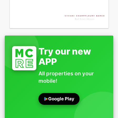
Try our new
APP
All properties on your
mobile!
Google Play