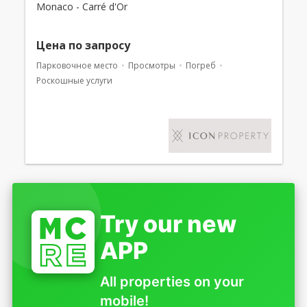
Monaco - Carré d'Or
Цена по запросу
Парковочное место
Просмотры
Погреб
Роскошные услуги
Try our new
APP
All properties on your
mobile!