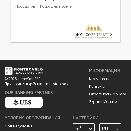
Просмотры
Роскошные услуги
ИНФОРМАЦИЯ
Кто мы есть
© 2026 ImmoSoft SARL
Приводятся в действие Immotoolbox
Контакты
OUR BANKING PARTNER
Окрестности Монако
Здания Монако
УСЛОВИЯ ОБСЛУЖИВАНИЯ
НАСТРОЙКИ
Общие условия