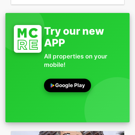
Try our new
APP
All properties on your
mobile!
Google Play