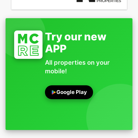
Try our new
APP
All properties on your
mobile!
Google Play