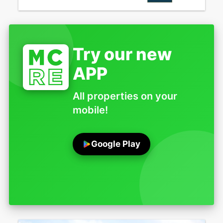
Try our new
APP
All properties on your
mobile!
Google Play