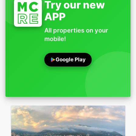
Try our new
APP
All properties on your
mobile!
Google Play