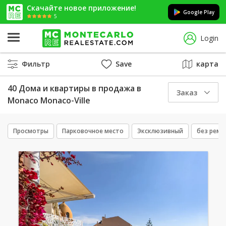
Скачайте новое приложение!
Google Play
5
Login
Фильтр
Save
карта
40 Дома и квартиры в продажа в
Заказ
Monaco Monaco-Ville
Просмотры
Парковочное место
Эксклюзивный
без ремо