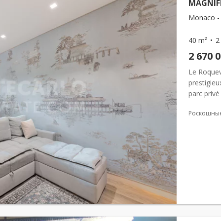
MAGNIFI
Monaco -
40 m²
2
2 670 
Le Roquevi
prestigie
parc priv
localisati
Роскошные