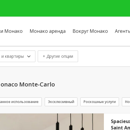
и Монако
Монако аренда
Вокруг Монако
Агент
 и квартиры
+ Другие опции
onaco Monte-Carlo
анное использование
Эксклюзивный
Роскошные услуги
Но
Spacieu
Saint A