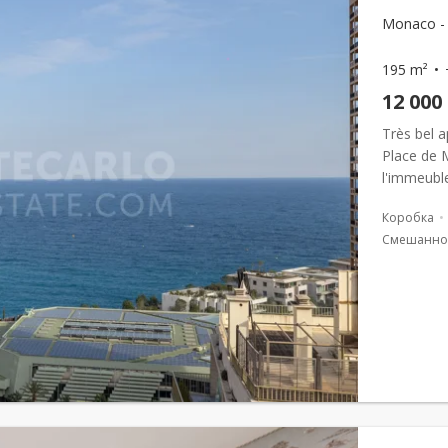
Monaco -
195 m²
12 000
Très bel 
Place de 
l'immeuble
apparteme
Коробка
Смешанно