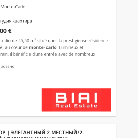
 Monte-Carlo
тудия квартира
000 €
tudio de 45,50 m² situé dans la prestigieuse résidence
ré, au cœur de
monte-carlo
. Lumineux et
ain, il bénéficie d’une entrée avec de nombreux
s, d’une agréable pièce de vie aux volumes généreux
ировано
isin...
'ОР | ЭЛЕГАНТНЫЙ 2-МЕСТНЫЙ/2-