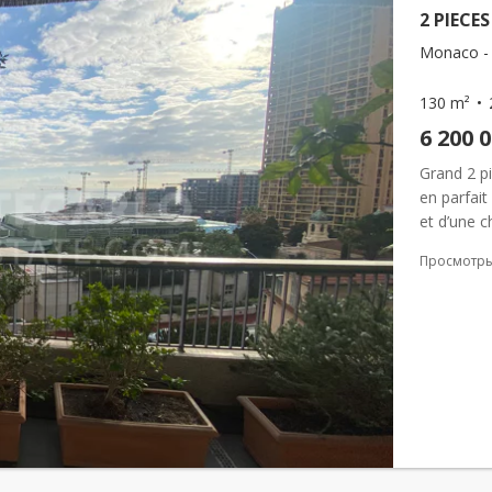
2 PIECE
Monaco -
130 m²
6 200 
Grand 2 pi
en parfait
et d’une c
Просмотр