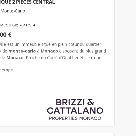
QUE 2 PIECES CENTRAL
 Monte-Carlo
 местные жители
000 €
lle est un immeuble situé en plein cœur du quartier
ux de
monte-carlo
à
Monaco
disposant du plus grand
é de
Monaco
. Proche du Carré d’Or, il bénéficie d’une
on idéale à proximité du Casino, des jardins du Casi...
 услуги