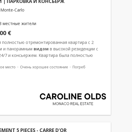
 | ПАРКОВКА И КОНСЬЕРЖ
 Monte-Carlo
3 местные жители
000 €
и полностью отремонтированная квартира с 2
и и панорамным
видом
в высокой резиденции с
24/7 и консьержем. Квартира была полностью
ирована и стильно обставлена. Она включает в
ое место
Очень хорошее состояние
Погреб
ольшие широкие&n...
MENT 5 PIECES - CARRE D'OR