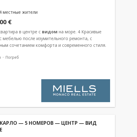
4 местные жители
000 €
квартира в центре с
видом
на море. 4 Красивые
с мебелью после изумительного ремонта, с
ным сочетанием комфорта и современного стиля.
 консьержем. Великолепная квартира для
ы
Погреб
я семьи. Расположена в одном из с...
КАРЛО — 5 НОМЕРОВ — ЦЕНТР — ВИД
Е