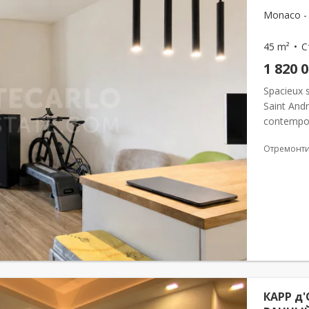
Monaco -
45 m²
С
1 820 
Spacieux s
Saint And
contempor
rangement
Отремонт
et d’une cu
КАРР д