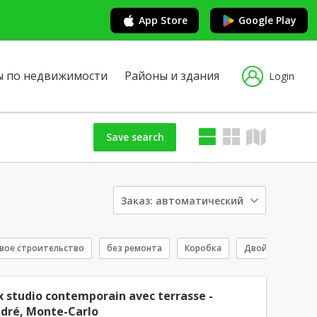
App Store
Google Play
ы по недвижимости
Районы и здания
Login
Save search
Заказ:
автоматический
вое строительство
без ремонта
Коробка
Двойной гараж
x studio contemporain avec terrasse -
ndré, Monte-Carlo