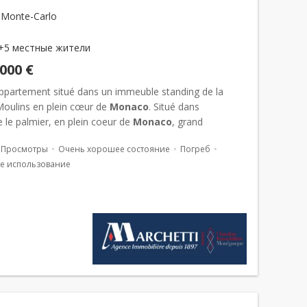
 Monte-Carlo
+5 местные жители
 000 €
appartement situé dans un immeuble standing de la
Moulins en plein cœur de
Monaco
. Situé dans
 le palmier, en plein coeur de
Monaco
, grand
nt de 5 pièces avec vue mer. Il est compos&eacut...
Просмотры
Очень хорошее состояние
Погреб
е использование