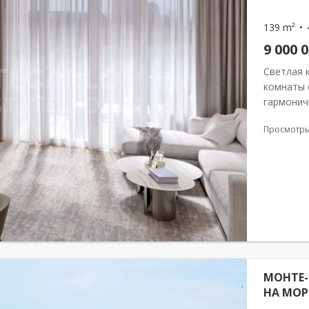
139 m²
9 000 
Светлая 
комнаты 
гармонич
Здание с
Просмотр
проживани
МОНТЕ-
НА МОР