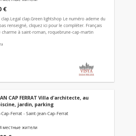
0 €
 clap.Legal clap.Green lightshop Le numéro ademe du
pas renseigné, cliquez ici pour le compléter. Français
 charme à saint-roman, roquebrune-cap-martin
-cap-martin – Quartier saint-roman Située dans l...
та
AN CAP FERRAT Villa d'architecte, au
iscine, jardin, parking
-Cap-Ferrat - Saint-Jean-Cap-Ferrat
4 местные жители