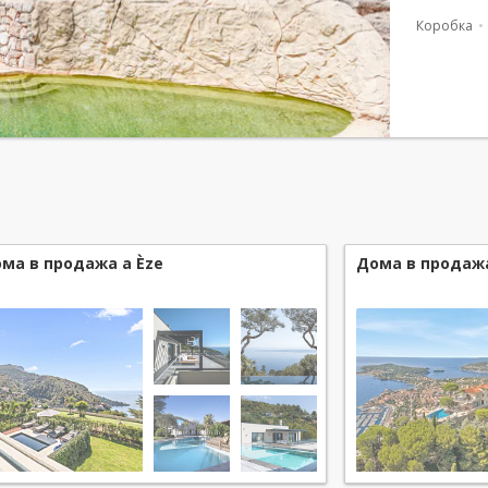
комнатам
Коробка
панорам
ма в продажа a Èze
Дома в продажа 