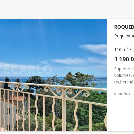
ROQUEB
Roquebrun
110 m²
1 190 
Superbe d
volumes, 
recherché
appartemen
Коробка