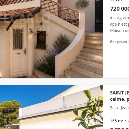
720 00
Instagram
dpe n'est 
Maison de
Roquebrune
без ремон
SAINT JE
calme, p
Saint-Jean
165 m²