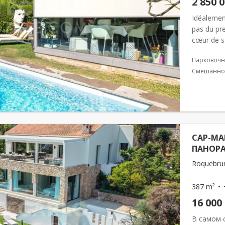
2 850 
Idéalement
pas du pre
cœur de sa
Seasons Ho
Парковочн
Смешанно
CAP-MA
ПАНОРА
Roquebrun
387 m²
16 000
В самом 