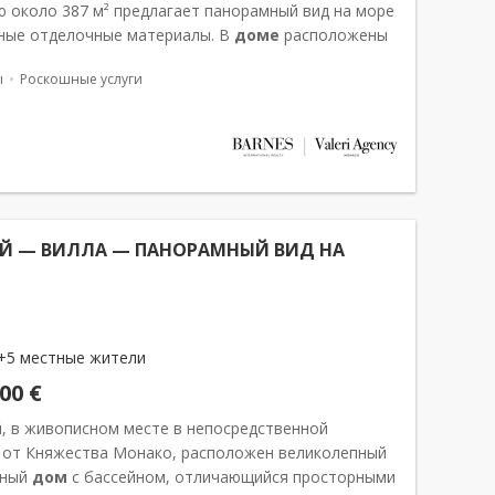
 около 387 м² предлагает панорамный вид на море
ные отделочные материалы. В
доме
расположены
ален, подогреваемый панорамный бассейн, а также
ы
Роскошные услуги
тельная зона с тренажёрным...
АЙ — ВИЛЛА — ПАНОРАМНЫЙ ВИД НА
+5 местные жители
000 €
ай, в живописном месте в непосредственной
 от Княжества Монако, расположен великолепный
жный
дом
с бассейном, отличающийся просторными