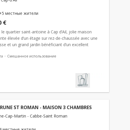
+5 местные жители
0 €
 le quartier saint-antoine à Cap d’Ail, jolie maison
nte élevée d’un étage sur rez-de-chaussée avec une
asse et un grand jardin bénéficiant d’un excellent
ment. Tout proche de Monaco, et dans les hauteurs...
та
Смешанное использование
RUNE ST ROMAN - MAISON 3 CHAMBRES
e-Cap-Martin - Cabbe-Saint Roman
4 местные жители