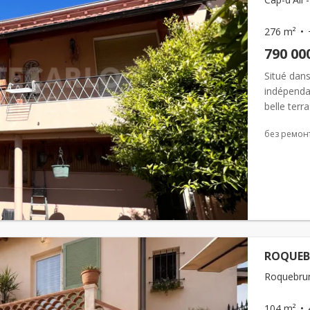
276 m²
790 00
Situé dans
indépenda
belle terr
ensoleille
без ремон
ROQUEB
Roquebrun
104 m²