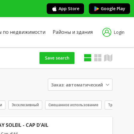
App Store
Google Play
ы по недвижимости
Районы и здания
Login
Save search
Заказ:
автоматический
ги
Эксклюзивный
Смешанное использование
Тройная коро
Y SOLEIL - CAP D'AIL
 Cap-d'Ail