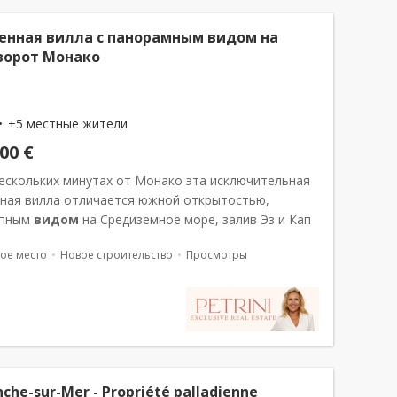
енная вилла с панорамным видом на
ворот Монако
+5 местные жители
000 €
нескольких минутах от Монако эта исключительная
ная вилла отличается южной открытостью,
епным
видом
на Средиземное море, залив Эз и Кап
 также сверхэлитными услугами в
ое место
Новое строительство
Просмотры
ированной жилой среде. Расположенная в...
nche-sur-Mer - Propriété palladienne