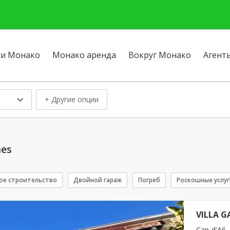
и Монако
Монако аренда
Вокруг Монако
Агент
+ Другие опции
mes
ое строительство
Двойной гараж
Погреб
Роскошные услу
VILLA GA
Cap-d'Ail -