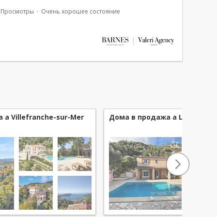
и и исключительными условиями проживания с
Просмотры
Очень хорошее состояние
ным
видом
на море. На садовом...
a Villefranche-sur-Mer
Дома в продажа a La Turbie