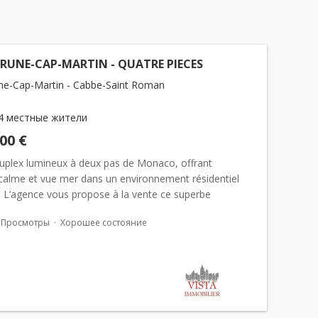
RUNE-CAP-MARTIN - QUATRE PIECES
e-Cap-Martin - Cabbe-Saint Roman
4 местные жители
000 €
uplex lumineux à deux pas de Monaco, offrant
calme et vue mer dans un environnement résidentiel
. L’agence vous propose à la vente ce superbe
t en duplex d’environ 105 m², offrant une...
Просмотры
Хорошее состояние