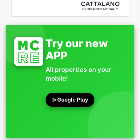
Try our new
APP
All properties on your
mobile!
Google Play