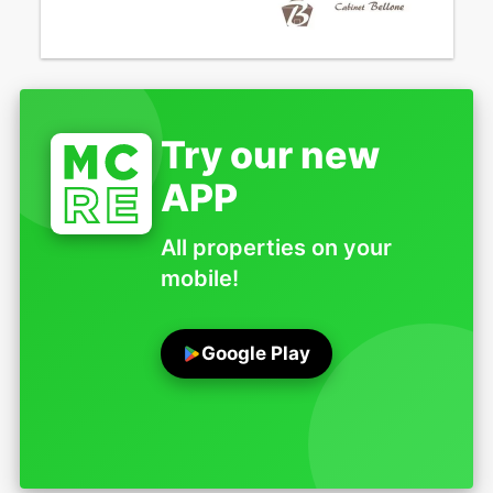
Try our new
APP
All properties on your
mobile!
Google Play