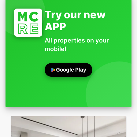
Try our new
APP
All properties on your
mobile!
Google Play