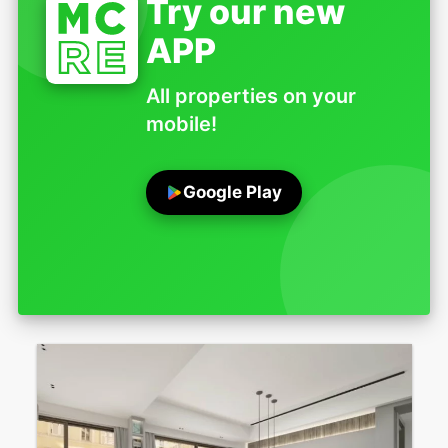
Try our new
APP
All properties on your
mobile!
Google Play