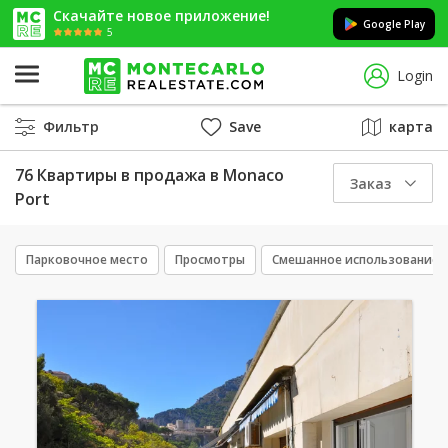
Скачайте новое приложение!
Google Play
5
Login
Фильтр
Save
карта
76 Квартиры в продажа в Monaco
Заказ
Port
Парковочное место
Просмотры
Смешанное использование