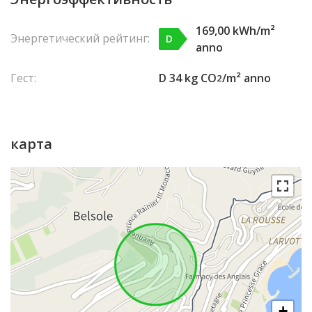
169,00 kWh/m²
Энергетический рейтинг:
D
anno
Гест:
D 34 kg CO
/m² anno
2
карта
+