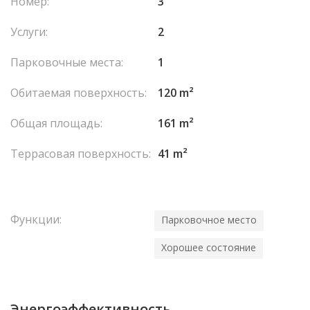
Номер:
3
котлом с конденсацией.
Налог на недвижимость: 1932 евро.
Услуги:
2
К квартире прилагается парковочное место,
расположенное всего в нескольких шагах.
Парковочные места:
1
Обитаемая поверхность:
120 m²
En collaboration avec : SAS RIVIERA PROPERTIES
Les
honoraires sont à la charge du vendeur.
Общая площадь:
161 m²
Террасовая поверхность:
41 m²
Функции:
Парковочное место
Хорошее состояние
Энергоэффективность