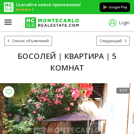
Скачайте новое приложение!
Google Play
5
Login
Список объявлений
Следующий
БОСОЛЕЙ | КВАРТИРА | 5
КОМНАТ
1
/17