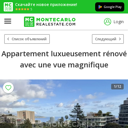
Скачайте новое приложение!
Google Play
5
Login
Список объявлений
Следующий
Appartement luxueusement rénové
avec une vue magnifique
1
/12