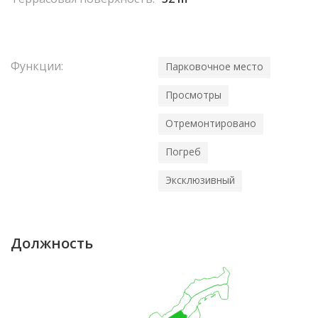
Функции:
Парковочное место
Просмотры
Отремонтировано
Погреб
Эксклюзивный
Должность