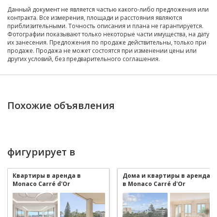
Данный документ не является частью какого-либо предложения или
контракта. Все измерения, площади и расстояния являются
приблизительными. Точность описания и плана не гарантируется.
Фотографии показывают только некоторые части имущества, на дату
их занесения. Предложения по продаже действительны, только при
продаже. Продажа не может состоятся при изменении цены или
других условий, без предварительного соглашения.
Похожие объявления
фигурирует в
Квартиры в аренда в
Дома и квартиры в аренда
Monaco Carré d'Or
в Monaco Carré d'Or