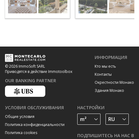
ИНФОРМАЦИЯ
Кто мы есть
© 2026 ImmoSoft SARL
Приводятся в действие Immotoolbox
Контакты
OUR BANKING PARTNER
Окрестности Монако
Здания Монако
УСЛОВИЯ ОБСЛУЖИВАНИЯ
НАСТРОЙКИ
Общие условия
Политика конфиденциальности
Политика cookies
ПОДПИШИТЕСЬ НА НАС В