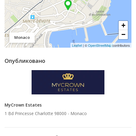
+
−
Monaco
Leaflet
| ©
OpenStreetMap
contributors
Опубликовано
MyCrown Estates
1 Bd Princesse Charlotte 98000 -
Monaco