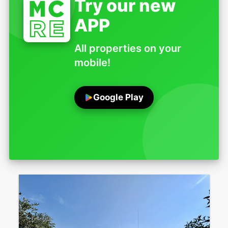
Try our new
APP
All properties on your
mobile!
Google Play