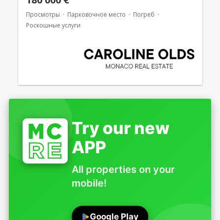
Просмотры
Парковочное место
Погреб
Роскошные услуги
Try our new
APP
All properties on your
mobile!
Google Play