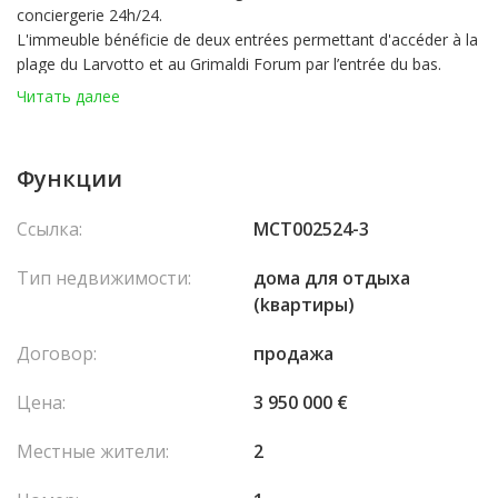
conciergerie 24h/24.
L'immeuble bénéficie de deux entrées permettant d'accéder à la
plage du Larvotto et au Grimaldi Forum par l’entrée du bas.
Toutes les commodités sont accessibles par le haut de la
Читать далее
résidence, par le boulevard d'Italie.
Cet appartement 2 pièces se compose d'une entrée, d'un séjour
avec cuisine ouverte et entièrement équipée, une buanderie,
Функции
une toilette invitée, une chambre avec salle de douche et
placards. Une belle terrasse avec aperçu mer et une cave.
Ссылка:
MCT002524-3
L’appartement est loué 5 065 € / mois + charges jusqu’au 15
Octobre 2026.
Тип недвижимости:
домa для отдыха
(kвартиры)
Договор:
продажа
Цена:
3 950 000 €
Местные жители:
2