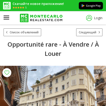
Скачайте новое приложение!
Google Play
5
Login
Список объявлений
Следующий
Opportunité rare - À Vendre / À
Louer
1
/5