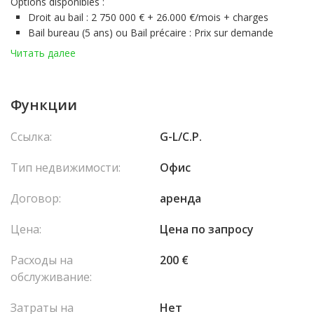
Options disponibles :
Droit au bail :
2 750 000 € + 26.000 €/mois + charges
Bail bureau (5 ans) ou Bail précaire :
Prix sur demande
Vente des mûrs – Locaux libres :
16 500 000 €
Читать далее
Atouts principaux :
Formules flexibles
en location ou en acquisition, selon votre
stratégie
Функции
Configuration spacieuse et modulable
, adaptée à de
nombreux usages professionnels
Ссылка:
G-L/C.P.
Sous-sol exploitable
,.
Contactez-nous dès aujourd’hui
pour plus d’informations ou
Тип недвижимости:
Офис
pour planifier une visite privée.
Visites :
Sur rendez-vous entre 16h et 17h –
préavis de 48 heures
Договор:
аренда
requis
Цена:
Цена по запросу
Расходы на
200 €
обслуживание:
Затраты на
Нет