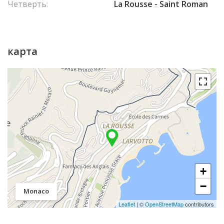
Четверть:
La Rousse - Saint Roman
карта
+
−
Monaco
Leaflet
| ©
OpenStreetMap
contributors