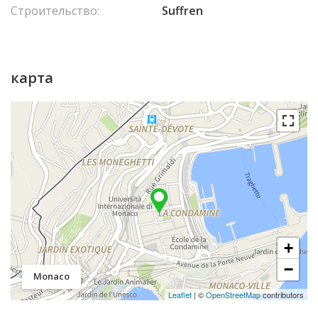
Строительство:
Suffren
карта
+
−
Monaco
Leaflet
| ©
OpenStreetMap
contributors