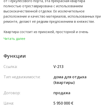
от Геркулесового порта, эта прекрасная квартира
полностью отреставрирована с использованием
высококачественной отделки. Ее исключительное
расположение и качество материалов, использованных при
ремонте, делают её редким предложением в княжестве.
Квартира состоит из прихожей, просторной и очень
светлой гостиной/столовой с паркетом елочкой и
Читать далее
встроенным светодиодным освещением, с прямым выходом
на лоджию.
Отдельная кухня полностью оборудована и имеет
Функции
кладовую/складовое помещение с прачечной.
В спальной зоне расположены две спальни с собственными
Ссылка:
V-213
ванными комнатами, одна из которых — главная спальня с
гардеробной и несколькими системами хранения.
Тип недвижимости:
домa для отдыха
Дополняет объект гостевой туалет.
(kвартиры)
Место для парковки на подземной автостоянке.
Договор:
продажа
Цена:
5 950 000 €