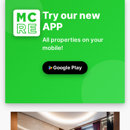
Try our new
APP
All properties on your
mobile!
Google Play