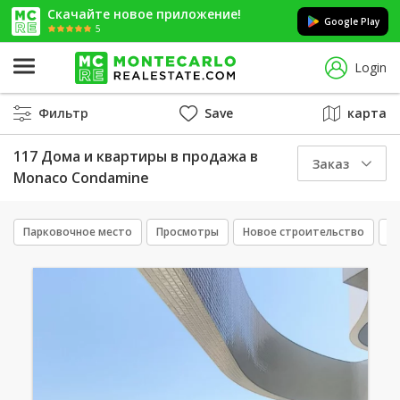
Скачайте новое приложение!
Google Play
5
Login
Фильтр
Save
карта
117 Дома и квартиры в продажа в
Заказ
Monaco Condamine
Парковочное место
Просмотры
Новое строительство
С