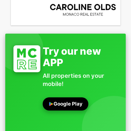
Try our new
APP
All properties on your
mobile!
Google Play