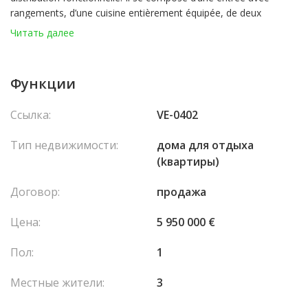
rangements, d’une cuisine entièrement équipée, de deux
chambres avec deux salles de bains et une terrasse qui prolonge
Читать далее
agréablement l’espace de vie.
Un emplacement de parking au sein de la résidence complète ce
bien.
Функции
Ссылка:
VE-0402
Тип недвижимости:
домa для отдыха
(kвартиры)
Договор:
продажа
Цена:
5 950 000 €
Пол:
1
Местные жители:
3