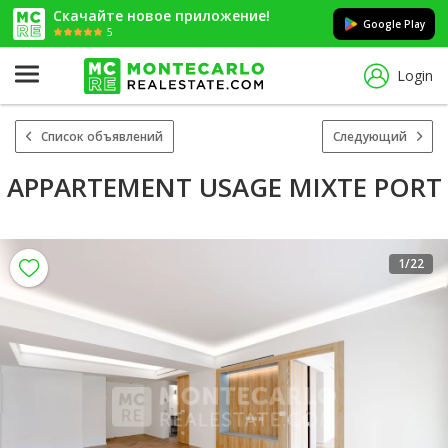
Скачайте новое приложение!
Google Play
5
Login
Список объявлений
Следующий
APPARTEMENT USAGE MIXTE PORT
1
/22