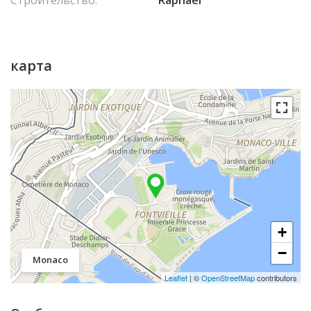
карта
+
−
Monaco
Leaflet
| ©
OpenStreetMap
contributors