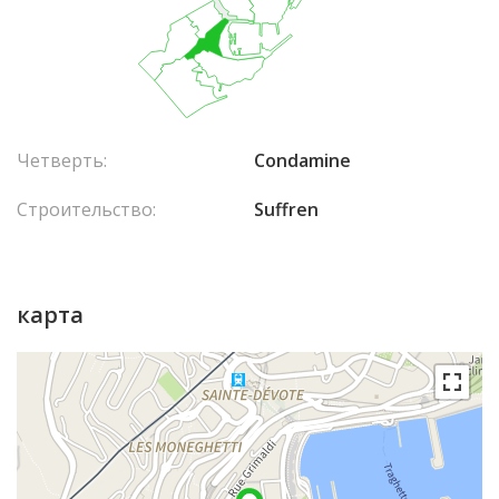
Четверть:
Condamine
Строительство:
Suffren
карта