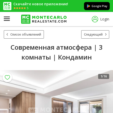
Скачайте новое приложение!
Google Play
5
Login
Список объявлений
Следующий
Современная атмосфера | 3
комнаты | Кондамин
1
/16