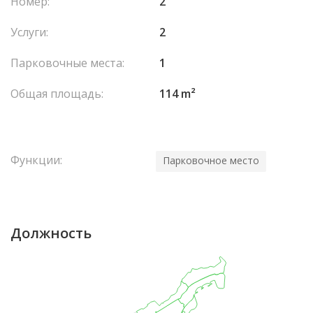
Номер:
2
магазинов, ресторанов и остановок общественного
транспорта.
Услуги:
2
Парковочные места:
1
Общая площадь:
114 m²
Функции:
Парковочное место
Должность