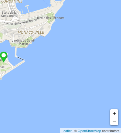
+
−
Leaflet
| ©
OpenStreetMap
contributors