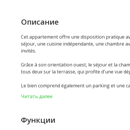
Описание
Cet appartement offre une disposition pratique av
séjour, une cuisine indépendante, une chambre avec
invités.
Grâce à son orientation ouest, le séjour et la cham
tous deux sur la terrasse, qui profite d'une vue dé
Le bien comprend également un parking et une cav
la piscine. L’appartement se trouve à quelques min
Читать далее
centre commercial.
Il présente un très beau potentiel de rénovation. L
Функции