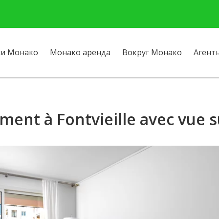
и Монако
Монако аренда
Вокруг Монако
Агент
nt à Fontvieille avec vue su