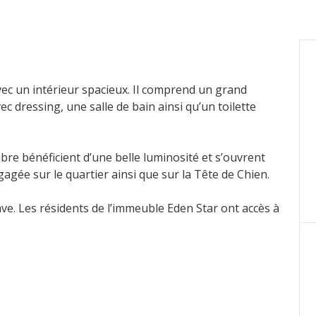
ec un intérieur spacieux. Il comprend un grand
 dressing, une salle de bain ainsi qu’un toilette
bre bénéficient d’une belle luminosité et s’ouvrent
gagée sur le quartier ainsi que sur la Tête de Chien.
e. Les résidents de l’immeuble Eden Star ont accès à
utes à pied du port, des restaurants, des bars et du
e bien est actuellement loué jusqu'au 31 juillet 2027.