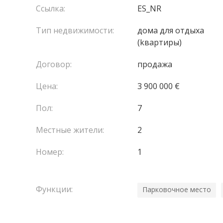
Ссылка:
ES_NR
Тип недвижимости:
домa для отдыха
(kвартиры)
Договор:
продажа
Цена:
3 900 000 €
Пол:
7
Местные жители:
2
Номер:
1
Функции:
Парковочное место