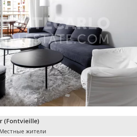
r
(
Fontvieille
)
 Местные жители