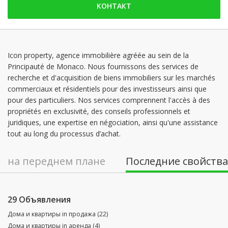
КОНТАКТ
суббота: Заблокированы
воскресенье: Заблокированы
понедельник: 09:00 - 18:00
вторник: 09:00 - 18:00
Icon property, agence immobilière agréée au sein de la
Principauté de Monaco. Nous fournissons des services de
среда: 09:00 - 18:00
recherche et d'acquisition de biens immobiliers sur les marchés
четверг: 09:00 - 18:00
commerciaux et résidentiels pour des investisseurs ainsi que
pour des particuliers. Nos services comprennent l'accès à des
propriétés en exclusivité, des conseils professionnels et
juridiques, une expertise en négociation, ainsi qu'une assistance
tout au long du processus d’achat.
на переднем плане
Последние свойства
29 Объявления
Дома и квартиры in продажа (22)
Дома и квартиры in аренда (4)