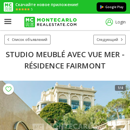
Скачайте новое приложение!
Google Play
5
Login
Список объявлений
Следующий
STUDIO MEUBLÉ AVEC VUE MER -
RÉSIDENCE FAIRMONT
1
/4