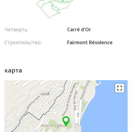
Четверть:
Carré d'Or
Строительство:
Fairmont Résidence
карта