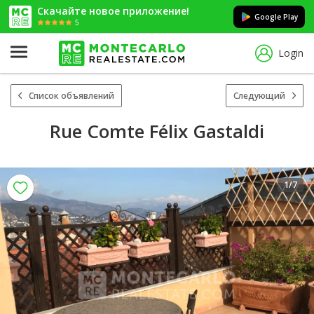
Скачайте новое приложение!
Google Play
5
Login
Список объявлений
Следующий
Rue Comte Félix Gastaldi
1
/7