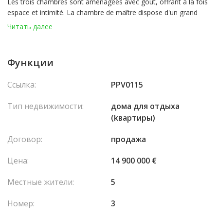
Les trois chambres sont aménagées avec goût, offrant à la fois
espace et intimité. La chambre de maître dispose d'un grand
dressing.
Читать далее
La cuisine, quant à elle, allie praticité et style contemporain,
idéale pour les amateurs de gastronomie.
Функции
Ce bien unique, avec sa terrasse spacieuse, se trouve à la fois
proche de la plage, et du Carré d'or.
Ссылка:
PPV0115
Il dispose également de 2 parkings.
Тип недвижимости:
домa для отдыха
(kвартиры)
Договор:
продажа
Цена:
14 900 000 €
Местные жители:
5
Номер:
3