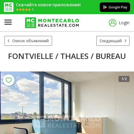
Скачайте новое приложение!
Google Play
5
Login
Список объявлений
Следующий
FONTVIELLE / THALES / BUREAU
1
/2