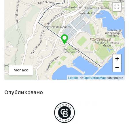
+
−
Monaco
Leaflet
| ©
OpenStreetMap
contributors
Опубликовано