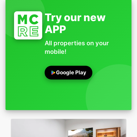
Try our new
APP
All properties on your
mobile!
Google Play