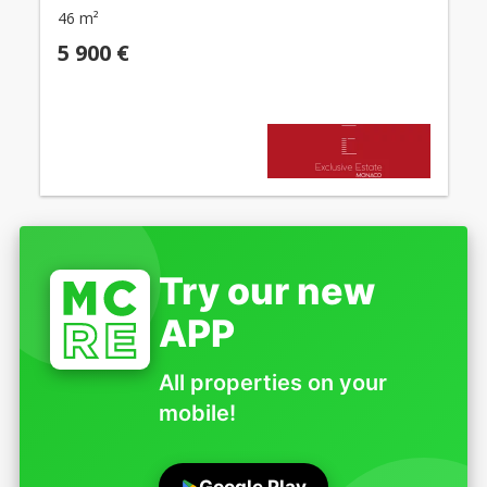
46 m²
5 900 €
Try our new
APP
All properties on your
mobile!
Google Play