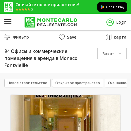
Скачайте новое приложение!
Google Play
5
Login
Фильтр
Save
карта
94 Офисы и коммерческие
Заказ
помещения в аренда в Monaco
Fontvieille
Новое строительство
Открытое пространство
Смешанное 