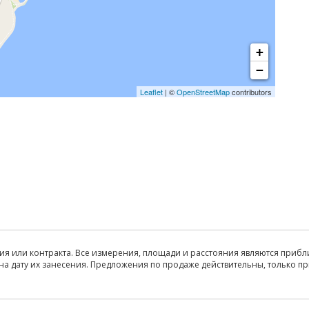
+
−
Leaflet
| ©
OpenStreetMap
contributors
ия или контракта. Все измерения, площади и расстояния являются прибл
на дату их занесения. Предложения по продаже действительны, только п