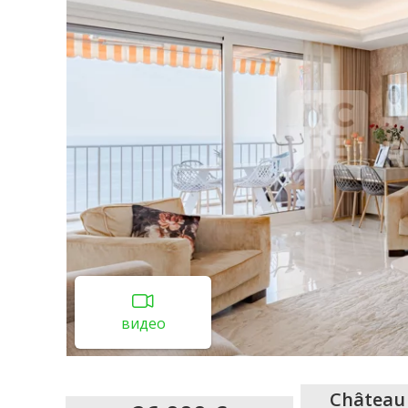
видео
Château 