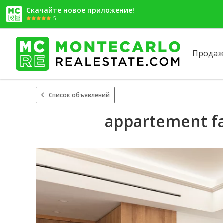
Скачайте новое приложение!
5
Продаж
Список объявлений
appartement fa