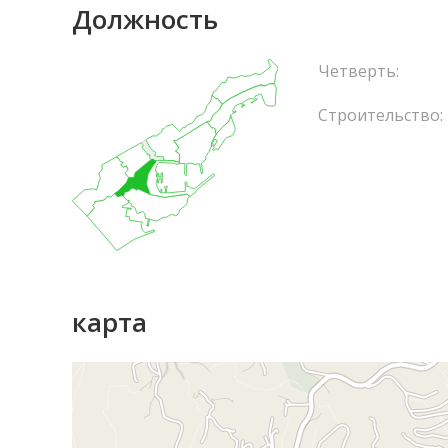
Должность
Четверть:
Строительство:
карта