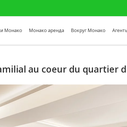
и Монако
Монако аренда
Вокруг Монако
Агент
milial au coeur du quartier 