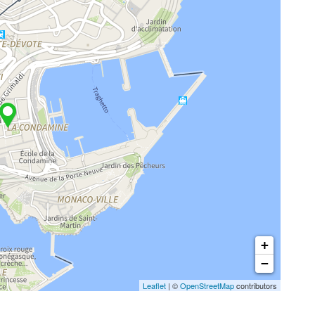
+
−
Leaflet
| ©
OpenStreetMap
contributors