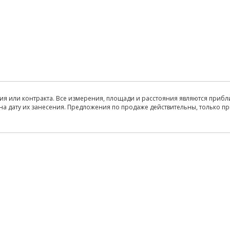
ия или контракта. Все измерения, площади и расстояния являются прибл
на дату их занесения. Предложения по продаже действительны, только п