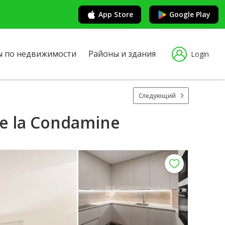
App Store
Google Play
ы по недвижимости
Районы и здания
Login
Следующий
de la Condamine