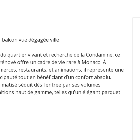
- balcon vue dégagée ville
 du quartier vivant et recherché de la Condamine, ce
énové offre un cadre de vie rare à Monaco. À
erces, restaurants, et animations, il représente une
cipauté tout en bénéficiant d’un confort absolu.
imatisé séduit dès l’entrée par ses volumes
initions haut de gamme, telles qu’un élégant parquet
niprésente qui sublime chaque espace.
cieux séjour parfait pour recevoir ou se détendre, une
ée, avec buanderie attenante, deux chambres en
g, un toilette invités, un agréable balcon avec vue
biance monégasque.
raffinée, propice à une installation immédiate,