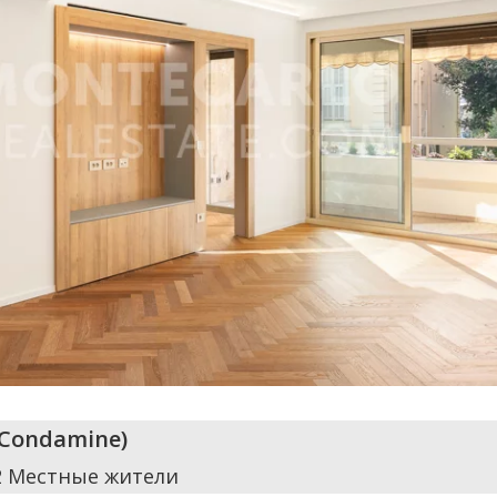
Condamine
)
2 Местные жители