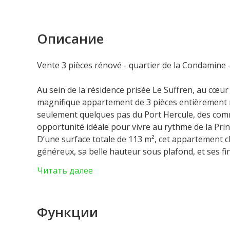
Описание
Vente 3 pièces rénové - quartier de la Condamine 
Au sein de la résidence prisée Le Suffren, au cœur
magnifique appartement de 3 pièces entièrement r
seulement quelques pas du Port Hercule, des comm
opportunité idéale pour vivre au rythme de la Prin
D’une surface totale de 113 m², cet appartement cl
généreux, sa belle hauteur sous plafond, et ses f
en pointe de Hongrie et une lumière naturelle om
Читать далее
Composition : un hall d’entrée accueillant, un spa
cuisine indépendante moderne, entièrement équip
suite, chacune avec rangements intégrés et dressin
Функции
dégagée sur la ville, idéal pour profiter de l’am
L’ensemble dégage une atmosphère chaleureuse et 