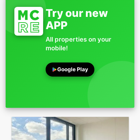
Try our new
APP
All properties on your
mobile!
Google Play