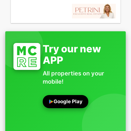
Try our new
APP
All properties on your
mobile!
Google Play