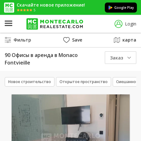
Скачайте новое приложение!
Google Play
5
Login
Фильтр
Save
карта
90 Офисы в аренда в Monaco
Заказ
Fontvieille
Новое строительство
Открытое пространство
Смешанное 