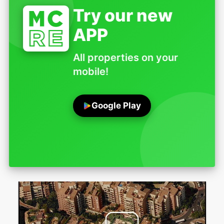
Try our new
APP
All properties on your
mobile!
Google Play