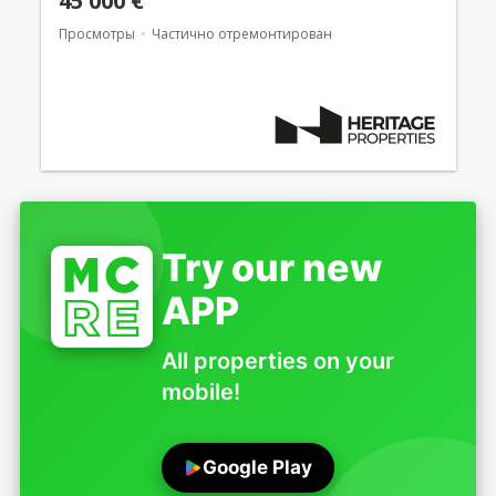
45 000 €
Просмотры
Частично отремонтирован
Try our new
APP
All properties on your
mobile!
Google Play