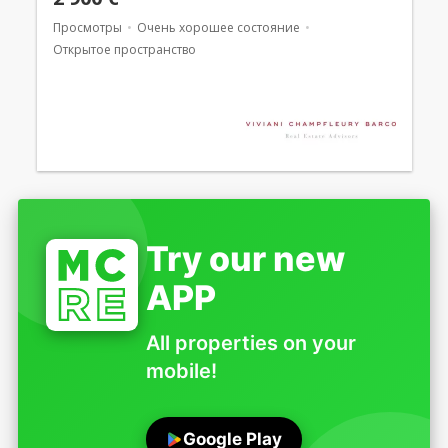
Просмотры
Очень хорошее состояние
Открытое пространство
Try our new
APP
All properties on your
mobile!
Google Play