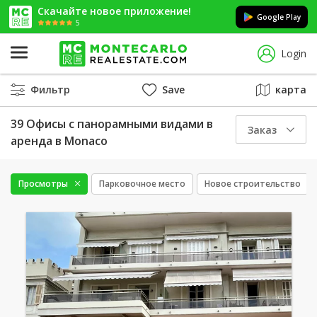
Скачайте новое приложение!
Google Play
5
Login
Фильтр
Save
карта
39 Офисы с панорамными видами в
Заказ
аренда в Monaco
Просмотры
Парковочное место
Новое строительство