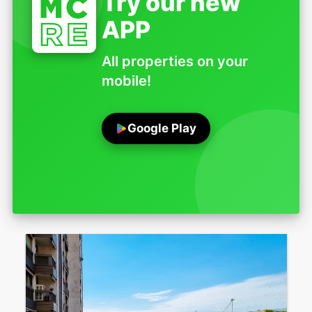
Try our new
APP
All properties on your
mobile!
Google Play