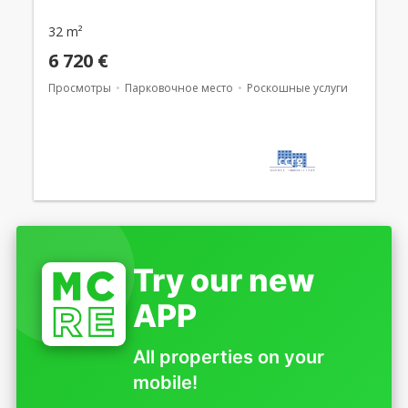
32 m²
6 720 €
Просмотры
Парковочное место
Роскошные услуги
Try our new
APP
All properties on your
mobile!