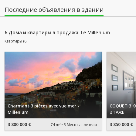
Последние объявления в здании
6 Дома и квартиры в продажа: Le Millenium
Квартиры (6)
Charmant 3 pièces avec vue mer -
COQUET 3 
Millenium
ЭТАЖЕ
3 800 000 €
3 850 000 €
74 m²
3 Местные жители