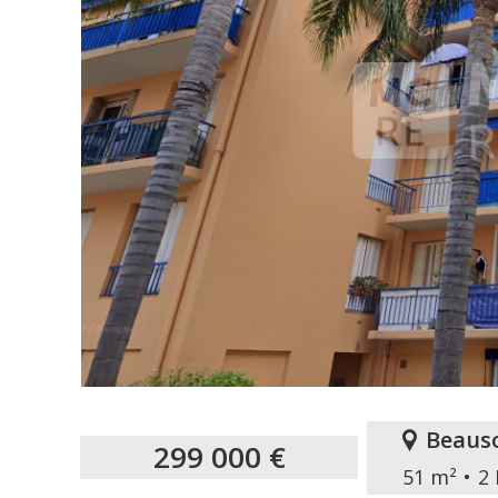
Beauso
299 000 €
51 m²
2 