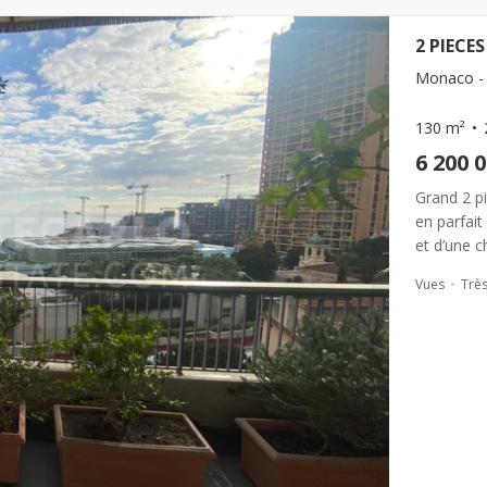
2 PIECE
Monaco -
130 m²
6 200 
Grand 2 pi
en parfait
et d’une c
Vues
Très