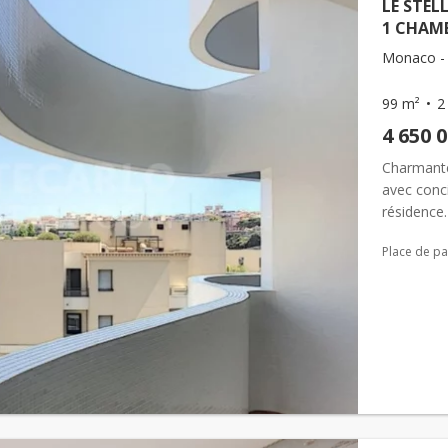
LE STEL
1 CHAM
Monaco -
99 m²
2
4 650 
Charmante
avec conci
résidence
dans une r
Place de pa