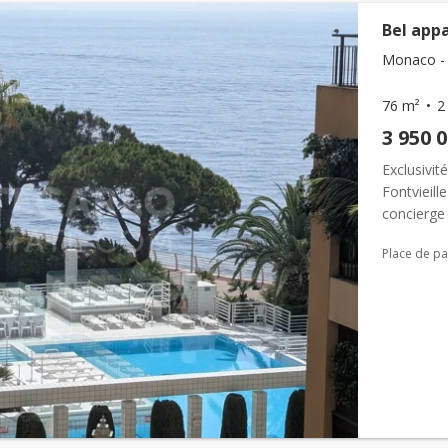
Bel app
Monaco - F
76 m²
2
3 950 
Exclusivit
Fontvieill
concierge 
loggia vue
Place de pa