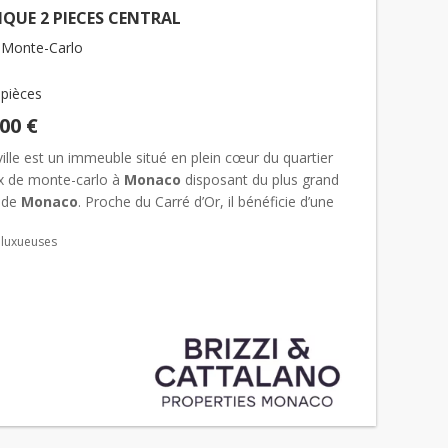
QUE 2 PIECES CENTRAL
 Monte-Carlo
 pièces
000 €
lle est un immeuble situé en plein cœur du quartier
ux de monte-carlo à
Monaco
disposant du plus grand
é de
Monaco
. Proche du Carré d’Or, il bénéficie d’une
on idéale à proximité du Casino, des jardins du Casi...
 luxueuses