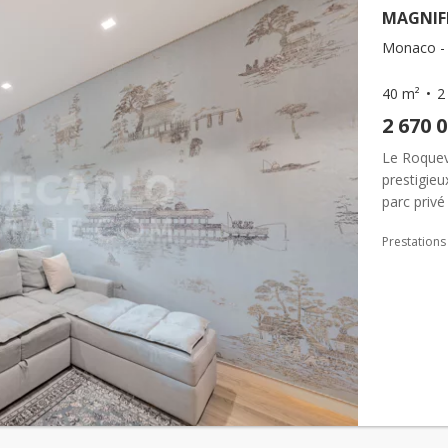
MAGNIFI
Monaco -
40 m²
2
2 670 
Le Roquevi
prestigie
parc priv
localisati
Prestations