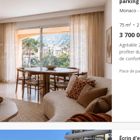
parking 
Monaco - F
75 m²
2
3 700 
Agréable 2
profiter d
de confor
proposons
Place de pa
Écrin d'