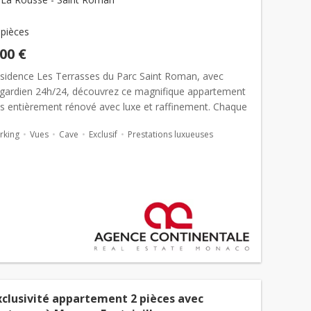
 pièces
000 €
ésidence Les Terrasses du Parc Saint Roman, avec
t gardien 24h/24, découvrez ce magnifique appartement
es entièrement rénové avec luxe et raffinement. Chaque
été pensé avec des matériaux haut de gamme : une
rking
Vues
Cave
Exclusif
Prestations luxueuses
xclusivité appartement 2 pièces avec