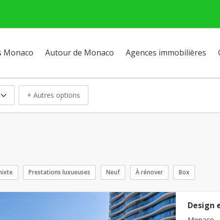
s Monaco
Autour de Monaco
Agences immobilières
+ Autres options
ixte
Prestations luxueuses
Neuf
À rénover
Box
Design e
Monaco - 