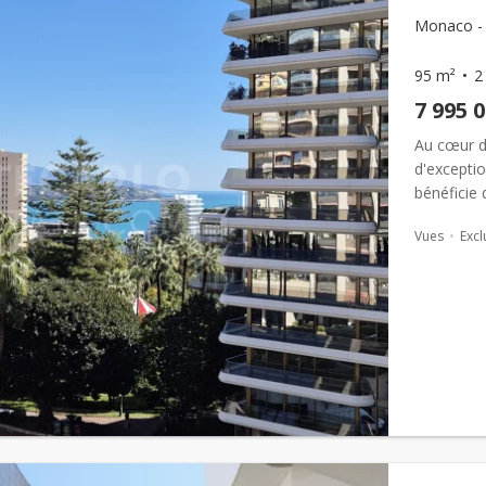
Monaco - 
95 m²
2
7 995 
Au cœur du
d'exceptio
bénéficie 
piscine in
Vues
Excl