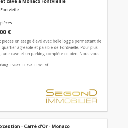
et cave à Monaco Fontvieille
ontvieille
 pièces
000 €
 pièces en étage élevé avec belle loggia permettant de
u quartier agréable et paisible de Fontivielle. Pour plus
t, une cave et un parking complète ce bien. Nous vous
 à la
vente
et en exclusivit&eac...
rking
Vues
Cave
Exclusif
exception - Carré d'Or - Monaco