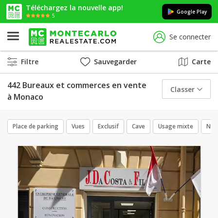
Téléchargez la nouvelle app!
Google Play
5
Se connecter
Filtre
Sauvegarder
Carte
442 Bureaux et commerces en vente
Classer
à Monaco
Place de parking
Vues
Exclusif
Cave
Usage mixte
Neu