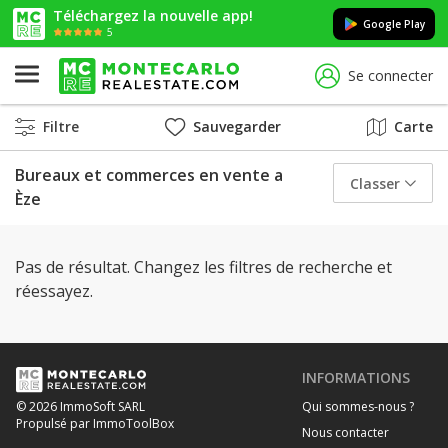
Téléchargez la nouvelle app!
Google Play
5
Se connecter
Filtre
Sauvegarder
Carte
Bureaux et commerces en vente a
Classer
Èze
Pas de résultat. Changez les filtres de recherche et
réessayez.
INFORMATIONS
Qui sommes-nous ?
© 2026 ImmoSoft SARL
Propulsé par ImmoToolBox
Nous contacter